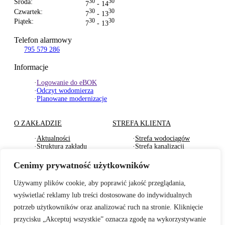
Środa:
30
30
7
- 14
Czwartek:
30
30
7
- 13
Piątek:
30
30
7
- 13
Telefon alarmowy
795 579 286
Informacje
·
Logowanie do eBOK
·
Odczyt wodomierza
·
Planowane modernizacje
O ZAKŁADZIE
STREFA KLIENTA
·
Aktualności
·
Strefa wodociągów
·
Struktura zakładu
·
Strefa kanalizacji
·
Dokumenty Strategiczne
·
Strefa działu usług
·
RODO
komunalnych
Cenimy prywatność użytkowników
·
Oferty pracy
·
Strefa odbioru odpadów
·
Deklaracje dostępności
·
Pliki do pobrania
Używamy plików cookie, aby poprawić jakość przeglądania,
wyświetlać reklamy lub treści dostosowane do indywidualnych
BADANIA WODY
TARYFY I CENNIKI
potrzeb użytkowników oraz analizować ruch na stronie. Kliknięcie
·
Badania wewnętrzne wody
·
Za zbiorowe zaopatrzenie
przycisku „Akceptuj wszystkie” oznacza zgodę na wykorzystywanie