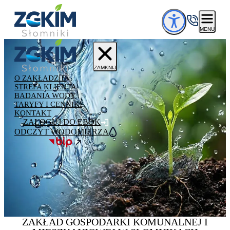
Przejdź do treści
MENU
ZAMKNIJ
O ZAKŁADZIE
STREFA KLIENTA
BADANIA WODY
TARYFY I CENNIKI
KONTAKT
ZALOGUJ DO EBOK
ODCZYT WODOMIERZA
ZAKŁAD GOSPODARKI
KOMUNALNEJ
I