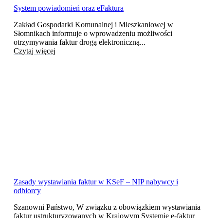
System powiadomień oraz eFaktura
Zakład Gospodarki Komunalnej i Mieszkaniowej w
Słomnikach informuje o wprowadzeniu możliwości
otrzymywania faktur drogą elektroniczną...
Czytaj więcej
Zasady wystawiania faktur w KSeF – NIP nabywcy i
odbiorcy
Szanowni Państwo, W związku z obowiązkiem wystawiania
faktur ustrukturyzowanych w Krajowym Systemie e-faktur