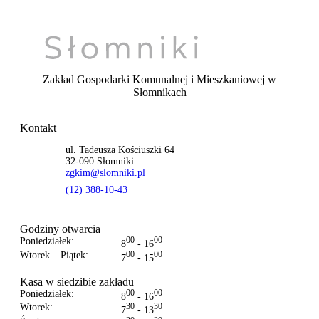
Zakład Gospodarki Komunalnej i Mieszkaniowej
w
Słomnikach
Kontakt
ul. Tadeusza Kościuszki 64
32-090 Słomniki
zgkim@slomniki.pl
(12) 388-10-43
Godziny otwarcia
Poniedziałek:
00
00
8
- 16
Wtorek – Piątek:
00
00
7
- 15
Kasa w siedzibie zakładu
Poniedziałek:
00
00
8
- 16
Wtorek:
30
30
7
- 13