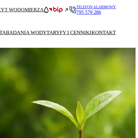
TELEFON ALARMOWY
ZYT WODOMIERZA
795 579 286
TA
BADANIA WODY
TARYFY I CENNIKI
KONTAKT