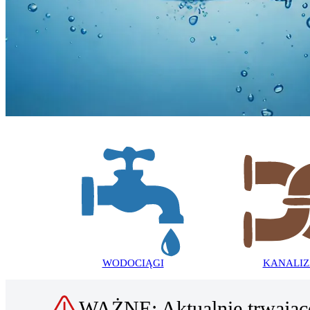
ZAKŁAD GOSPODARKI
KOMUNALNEJ
I MIESZKANIOWEJ
W SŁOMNIKACH
WODOCIĄGI
KANALIZ
WAŻNE: Aktualnie trwając