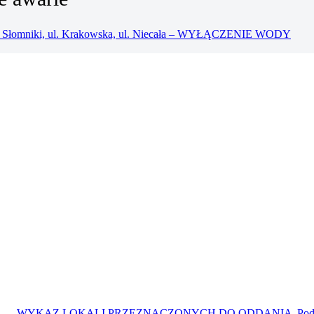
ci Słomniki, ul. Krakowska, ul. Niecała – WYŁĄCZENIE WODY
WYKAZ LOKALI PRZEZNACZONYCH DO ODDANIA
Pod