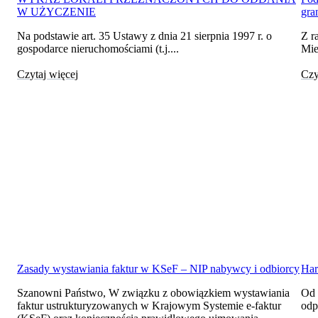
W UŻYCZENIE
gra
Na podstawie art. 35 Ustawy z dnia 21 sierpnia 1997 r. o
Z r
gospodarce nieruchomościami (t.j....
Mie
Czytaj więcej
Czy
Zasady wystawiania faktur w KSeF – NIP nabywcy i odbiorcy
Har
Szanowni Państwo, W związku z obowiązkiem wystawiania
Od 
faktur ustrukturyzowanych w Krajowym Systemie e-faktur
odp