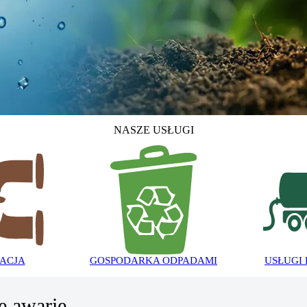
NASZE USŁUGI
ACJA
GOSPODARKA ODPADAMI
USŁUGI
e awarie