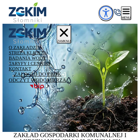
Przejdź do treści
MENU
ZAMKNIJ
O ZAKŁADZIE
STREFA KLIENTA
BADANIA WODY
TARYFY I CENNIKI
KONTAKT
ZALOGUJ DO EBOK
ODCZYT WODOMIERZA
ZAKŁAD GOSPODARKI
KOMUNALNEJ
I