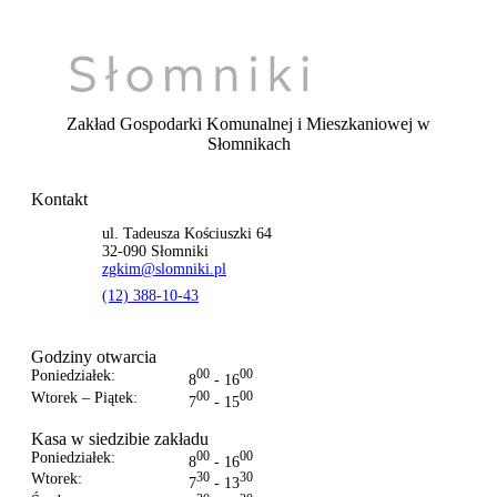
Zakład Gospodarki Komunalnej i Mieszkaniowej
w
Słomnikach
Kontakt
ul. Tadeusza Kościuszki 64
32-090 Słomniki
zgkim@slomniki.pl
(12) 388-10-43
Godziny otwarcia
Poniedziałek:
00
00
8
- 16
Wtorek – Piątek:
00
00
7
- 15
Kasa w siedzibie zakładu
Poniedziałek:
00
00
8
- 16
Wtorek:
30
30
7
- 13