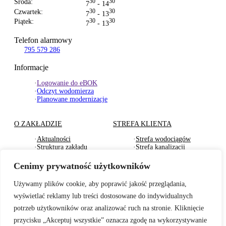
Środa:
30
30
7
- 14
Czwartek:
30
30
7
- 13
Piątek:
30
30
7
- 13
Telefon alarmowy
795 579 286
Informacje
·
Logowanie do eBOK
·
Odczyt wodomierza
·
Planowane modernizacje
O ZAKŁADZIE
STREFA KLIENTA
·
Aktualności
·
Strefa wodociągów
·
Struktura zakładu
·
Strefa kanalizacji
·
Dokumenty Strategiczne
·
Strefa działu usług
·
RODO
komunalnych
Cenimy prywatność użytkowników
·
Oferty pracy
·
Strefa odbioru odpadów
·
Deklaracje dostępności
·
Pliki do pobrania
Używamy plików cookie, aby poprawić jakość przeglądania,
wyświetlać reklamy lub treści dostosowane do indywidualnych
BADANIA WODY
TARYFY I CENNIKI
potrzeb użytkowników oraz analizować ruch na stronie. Kliknięcie
·
Badania wewnętrzne wody
·
Za zbiorowe zaopatrzenie
przycisku „Akceptuj wszystkie” oznacza zgodę na wykorzystywanie