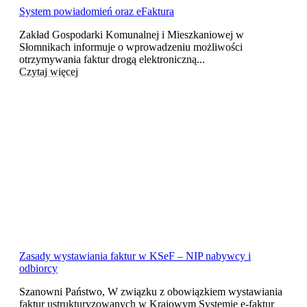
System powiadomień oraz eFaktura
Zakład Gospodarki Komunalnej i Mieszkaniowej w
Słomnikach informuje o wprowadzeniu możliwości
otrzymywania faktur drogą elektroniczną...
Czytaj więcej
Zasady wystawiania faktur w KSeF – NIP nabywcy i
odbiorcy
Szanowni Państwo, W związku z obowiązkiem wystawiania
faktur ustrukturyzowanych w Krajowym Systemie e-faktur