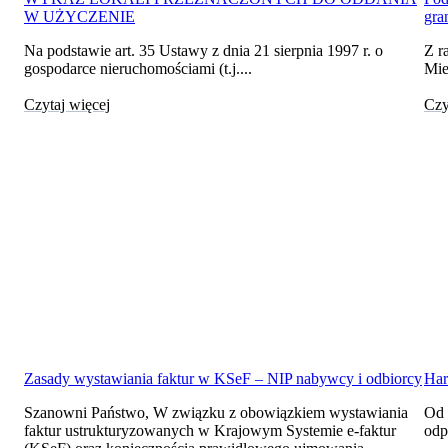
W UŻYCZENIE
gra
Na podstawie art. 35 Ustawy z dnia 21 sierpnia 1997 r. o
Z r
gospodarce nieruchomościami (t.j....
Mie
Czytaj więcej
Czy
Zasady wystawiania faktur w KSeF – NIP nabywcy i odbiorcy
Har
Szanowni Państwo, W związku z obowiązkiem wystawiania
Od 
faktur ustrukturyzowanych w Krajowym Systemie e-faktur
odp