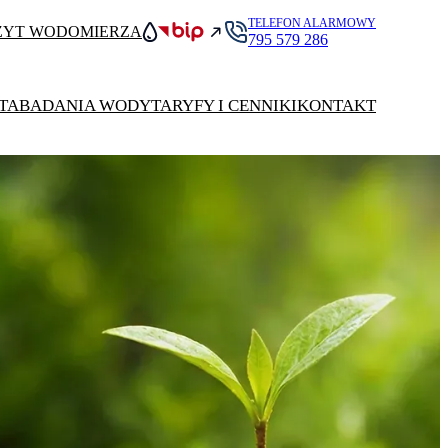
TELEFON ALARMOWY
ZYT WODOMIERZA
795 579 286
TA
BADANIA WODY
TARYFY I CENNIKI
KONTAKT