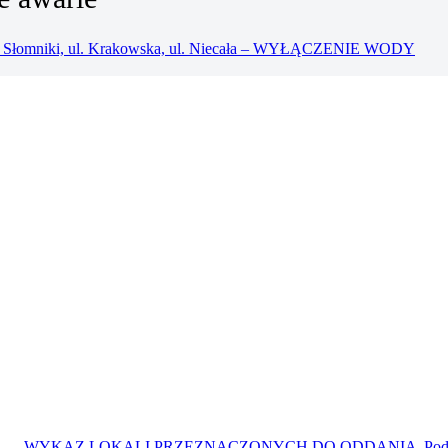
ci Słomniki, ul. Krakowska, ul. Niecała – WYŁĄCZENIE WODY
WYKAZ LOKALI PRZEZNACZONYCH DO ODDANIA
Pod