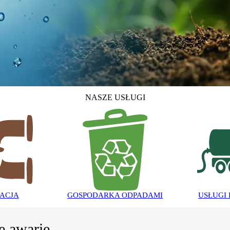
NASZE USŁUGI
ACJA
GOSPODARKA ODPADAMI
USŁUGI
e awarie