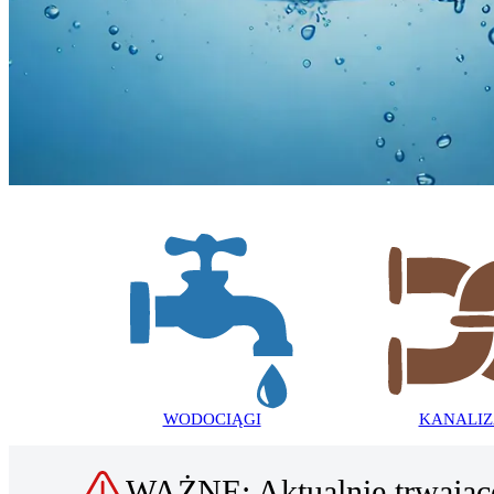
ZAKŁAD GOSPODARKI
KOMUNALNEJ
I MIESZKANIOWEJ
W SŁOMNIKACH
WODOCIĄGI
KANALIZ
WAŻNE: Aktualnie trwając