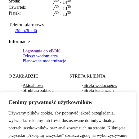
Środa:
30
30
7
- 14
Czwartek:
30
30
7
- 13
Piątek:
30
30
7
- 13
Telefon alarmowy
795 579 286
Informacje
·
Logowanie do eBOK
·
Odczyt wodomierza
·
Planowane modernizacje
O ZAKŁADZIE
STREFA KLIENTA
·
Aktualności
·
Strefa wodociągów
·
Struktura zakładu
·
Strefa kanalizacji
·
Dokumenty Strategiczne
·
Strefa działu usług
·
RODO
komunalnych
Cenimy prywatność użytkowników
·
Oferty pracy
·
Strefa odbioru odpadów
·
Deklaracje dostępności
·
Pliki do pobrania
Używamy plików cookie, aby poprawić jakość przeglądania,
wyświetlać reklamy lub treści dostosowane do indywidualnych
BADANIA WODY
TARYFY I CENNIKI
potrzeb użytkowników oraz analizować ruch na stronie. Kliknięcie
·
Badania wewnętrzne wody
·
Za zbiorowe zaopatrzenie
przycisku „Akceptuj wszystkie” oznacza zgodę na wykorzystywanie