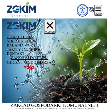
Przejdź do treści
MENU
ZAMKNIJ
O ZAKŁADZIE
STREFA KLIENTA
BADANIA WODY
TARYFY I CENNIKI
KONTAKT
ZALOGUJ DO EBOK
ODCZYT WODOMIERZA
ZAKŁAD GOSPODARKI
KOMUNALNEJ
I