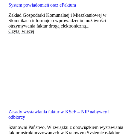
System powiadomień oraz eFaktura
Zakład Gospodarki Komunalnej i Mieszkaniowej w
Słomnikach informuje o wprowadzeniu możliwości
otrzymywania faktur drogą elektroniczną...
Czytaj więcej
Zasady wystawiania faktur w KSeF – NIP nabywcy i
odbiorcy
Szanowni Państwo, W związku z obowiązkiem wystawiania
faktur ustrukturyzowanych w Krajowym Systemie e-faktur