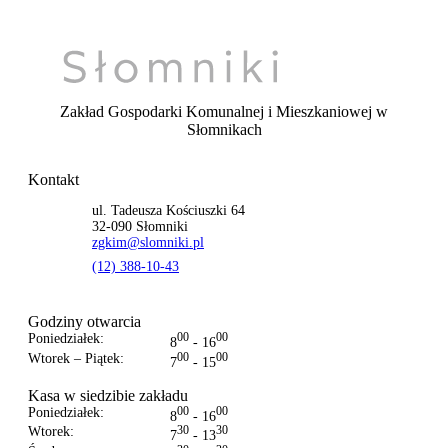
Zakład Gospodarki Komunalnej i Mieszkaniowej
w
Słomnikach
Kontakt
ul. Tadeusza Kościuszki 64
32-090 Słomniki
zgkim@slomniki.pl
(12) 388-10-43
Godziny otwarcia
Poniedziałek:
00
00
8
- 16
Wtorek – Piątek:
00
00
7
- 15
Kasa w siedzibie zakładu
Poniedziałek:
00
00
8
- 16
Wtorek:
30
30
7
- 13