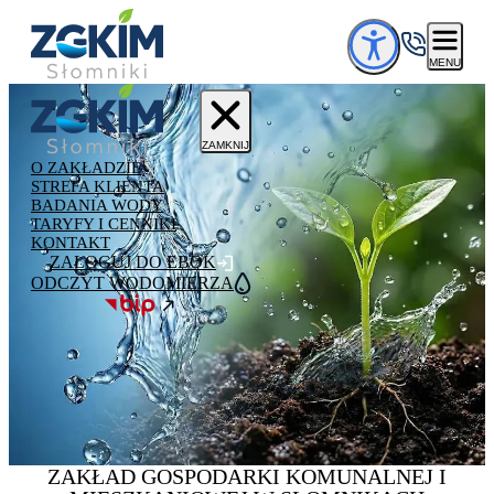
Przejdź do treści
MENU
ZAMKNIJ
O ZAKŁADZIE
STREFA KLIENTA
BADANIA WODY
TARYFY I CENNIKI
KONTAKT
ZALOGUJ DO EBOK
ODCZYT WODOMIERZA
ZAKŁAD GOSPODARKI
KOMUNALNEJ
I