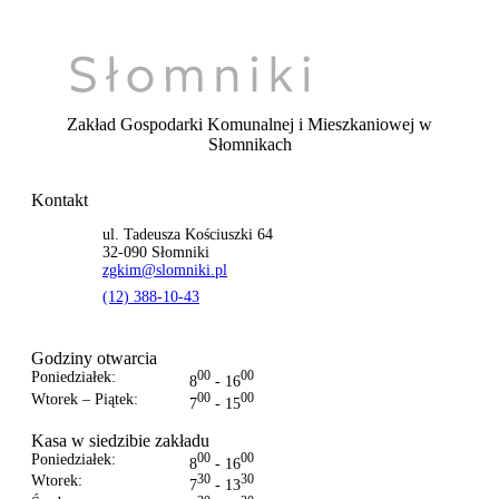
Zakład Gospodarki Komunalnej i Mieszkaniowej
w
Słomnikach
Kontakt
ul. Tadeusza Kościuszki 64
32-090 Słomniki
zgkim@slomniki.pl
(12) 388-10-43
Godziny otwarcia
Poniedziałek:
00
00
8
- 16
Wtorek – Piątek:
00
00
7
- 15
Kasa w siedzibie zakładu
Poniedziałek:
00
00
8
- 16
Wtorek:
30
30
7
- 13