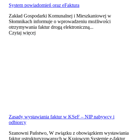
System powiadomień oraz eFaktura
Zakład Gospodarki Komunalnej i Mieszkaniowej w
Słomnikach informuje o wprowadzeniu możliwości
otrzymywania faktur drogą elektroniczną...
Czytaj więcej
Zasady wystawiania faktur w KSeF – NIP nabywcy i
odbiorcy
Szanowni Państwo, W związku z obowiązkiem wystawiania
faktur ustrukturyzowanych w Krajowym Systemie e-faktur