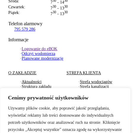
Środa:
30
30
7
- 14
Czwartek:
30
30
7
- 13
Piątek:
30
30
7
- 13
Telefon alarmowy
795 579 286
Informacje
·
Logowanie do eBOK
·
Odczyt wodomierza
·
Planowane modernizacje
O ZAKŁADZIE
STREFA KLIENTA
·
Aktualności
·
Strefa wodociągów
·
Struktura zakładu
·
Strefa kanalizacji
·
Dokumenty Strategiczne
·
Strefa działu usług
·
RODO
komunalnych
Cenimy prywatność użytkowników
·
Oferty pracy
·
Strefa odbioru odpadów
·
Deklaracje dostępności
·
Pliki do pobrania
Używamy plików cookie, aby poprawić jakość przeglądania,
wyświetlać reklamy lub treści dostosowane do indywidualnych
BADANIA WODY
TARYFY I CENNIKI
potrzeb użytkowników oraz analizować ruch na stronie. Kliknięcie
·
Badania wewnętrzne wody
·
Za zbiorowe zaopatrzenie
przycisku „Akceptuj wszystkie” oznacza zgodę na wykorzystywanie