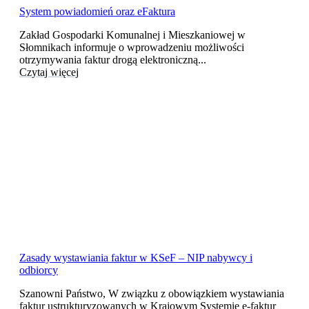
System powiadomień oraz eFaktura
Zakład Gospodarki Komunalnej i Mieszkaniowej w
Słomnikach informuje o wprowadzeniu możliwości
otrzymywania faktur drogą elektroniczną...
Czytaj więcej
Zasady wystawiania faktur w KSeF – NIP nabywcy i
odbiorcy
Szanowni Państwo, W związku z obowiązkiem wystawiania
faktur ustrukturyzowanych w Krajowym Systemie e-faktur