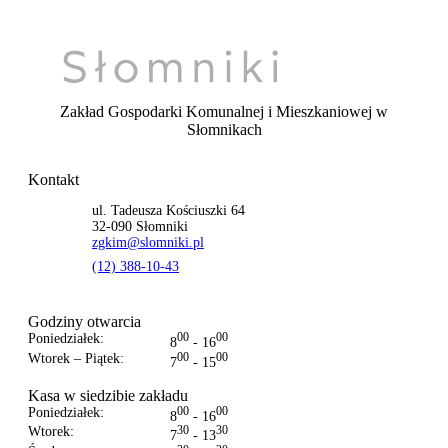
Zakład Gospodarki Komunalnej i Mieszkaniowej
w
Słomnikach
Kontakt
ul. Tadeusza Kościuszki 64
32-090 Słomniki
zgkim@slomniki.pl
(12) 388-10-43
Godziny otwarcia
Poniedziałek:
00
00
8
- 16
Wtorek – Piątek:
00
00
7
- 15
Kasa w siedzibie zakładu
Poniedziałek:
00
00
8
- 16
Wtorek:
30
30
7
- 13