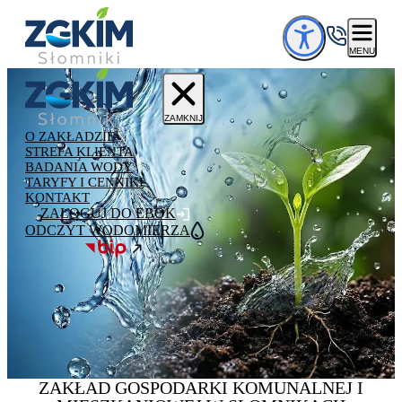
Przejdź do treści
MENU
ZAMKNIJ
O ZAKŁADZIE
STREFA KLIENTA
BADANIA WODY
TARYFY I CENNIKI
KONTAKT
ZALOGUJ DO EBOK
ODCZYT WODOMIERZA
ZAKŁAD GOSPODARKI
KOMUNALNEJ
I