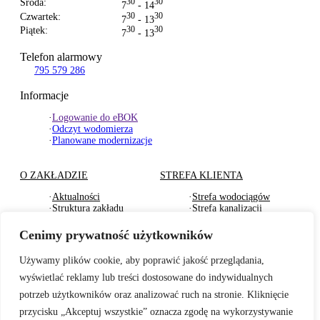
Środa:
30
30
7
- 14
Czwartek:
30
30
7
- 13
Piątek:
30
30
7
- 13
Telefon alarmowy
795 579 286
Informacje
·
Logowanie do eBOK
·
Odczyt wodomierza
·
Planowane modernizacje
O ZAKŁADZIE
STREFA KLIENTA
·
Aktualności
·
Strefa wodociągów
·
Struktura zakładu
·
Strefa kanalizacji
·
Dokumenty Strategiczne
·
Strefa działu usług
·
RODO
komunalnych
Cenimy prywatność użytkowników
·
Oferty pracy
·
Strefa odbioru odpadów
·
Deklaracje dostępności
·
Pliki do pobrania
Używamy plików cookie, aby poprawić jakość przeglądania,
wyświetlać reklamy lub treści dostosowane do indywidualnych
BADANIA WODY
TARYFY I CENNIKI
potrzeb użytkowników oraz analizować ruch na stronie. Kliknięcie
·
Badania wewnętrzne wody
·
Za zbiorowe zaopatrzenie
przycisku „Akceptuj wszystkie” oznacza zgodę na wykorzystywanie