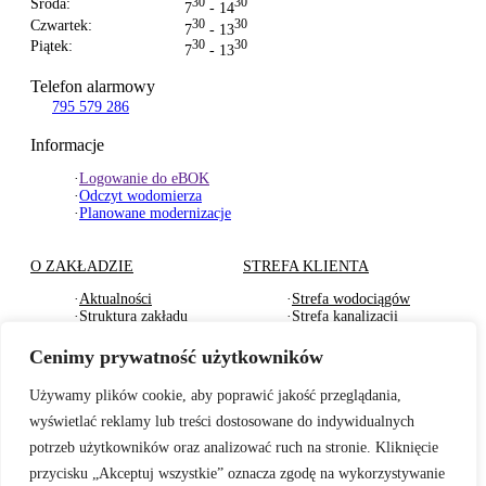
Środa:
30
30
7
- 14
Czwartek:
30
30
7
- 13
Piątek:
30
30
7
- 13
Telefon alarmowy
795 579 286
Informacje
·
Logowanie do eBOK
·
Odczyt wodomierza
·
Planowane modernizacje
O ZAKŁADZIE
STREFA KLIENTA
·
Aktualności
·
Strefa wodociągów
·
Struktura zakładu
·
Strefa kanalizacji
·
Dokumenty Strategiczne
·
Strefa działu usług
·
RODO
komunalnych
Cenimy prywatność użytkowników
·
Oferty pracy
·
Strefa odbioru odpadów
·
Deklaracje dostępności
·
Pliki do pobrania
Używamy plików cookie, aby poprawić jakość przeglądania,
wyświetlać reklamy lub treści dostosowane do indywidualnych
BADANIA WODY
TARYFY I CENNIKI
potrzeb użytkowników oraz analizować ruch na stronie. Kliknięcie
·
Badania wewnętrzne wody
·
Za zbiorowe zaopatrzenie
przycisku „Akceptuj wszystkie” oznacza zgodę na wykorzystywanie