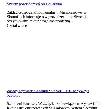
System powiadomień oraz eFaktura
Zakład Gospodarki Komunalnej i Mieszkaniowej w
Słomnikach informuje o wprowadzeniu możliwości
otrzymywania faktur drogą elektroniczną...
Czytaj więcej
Zasady wystawiania faktur w KSeF – NIP nabywcy i
odbiorcy
Szanowni Państwo, W związku z obowiązkiem wystawiania
faktur ustrukturyzowanych w Krajowym Systemie e-faktur