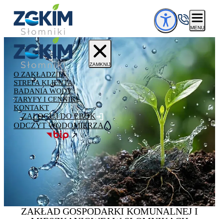
Przejdź do treści
MENU
ZAMKNIJ
O ZAKŁADZIE
STREFA KLIENTA
BADANIA WODY
TARYFY I CENNIKI
KONTAKT
ZALOGUJ DO EBOK
ODCZYT WODOMIERZA
ZAKŁAD GOSPODARKI
KOMUNALNEJ
I