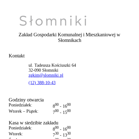
Zakład Gospodarki Komunalnej i Mieszkaniowej
w
Słomnikach
Kontakt
ul. Tadeusza Kościuszki 64
32-090 Słomniki
zgkim@slomniki.pl
(12) 388-10-43
Godziny otwarcia
Poniedziałek:
00
00
8
- 16
Wtorek – Piątek:
00
00
7
- 15
Kasa w siedzibie zakładu
Poniedziałek:
00
00
8
- 16
Wtorek:
30
30
7
- 13