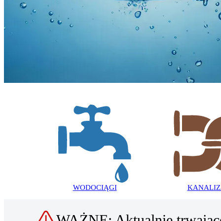
ZAKŁAD GOSPODARKI
KOMUNALNEJ
I MIESZKANIOWEJ
W SŁOMNIKACH
WODOCIĄGI
KANALIZ
WAŻNE: Aktualnie trwając