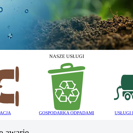
NASZE USŁUGI
ACJA
GOSPODARKA ODPADAMI
USŁUGI
e awarie