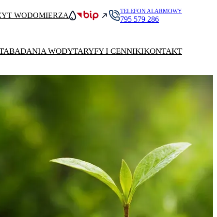
TELEFON ALARMOWY
ZYT WODOMIERZA
795 579 286
TA
BADANIA WODY
TARYFY I CENNIKI
KONTAKT