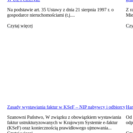
Na podstawie art. 35 Ustawy z dnia 21 sierpnia 1997 r. o
Z r
gospodarce nieruchomościami (t.j....
Mie
Czytaj więcej
Czy
Zasady wystawiania faktur w KSeF – NIP nabywcy i odbiorcy
Har
Szanowni Państwo, W związku z obowiązkiem wystawiania
Od 
faktur ustrukturyzowanych w Krajowym Systemie e-faktur
odp
(KSeF) oraz koniecznością prawidłowego ujmowania...