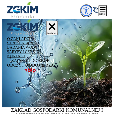
Przejdź do treści
MENU
ZAMKNIJ
O ZAKŁADZIE
STREFA KLIENTA
BADANIA WODY
TARYFY I CENNIKI
KONTAKT
ZALOGUJ DO EBOK
ODCZYT WODOMIERZA
ZAKŁAD GOSPODARKI
KOMUNALNEJ
I