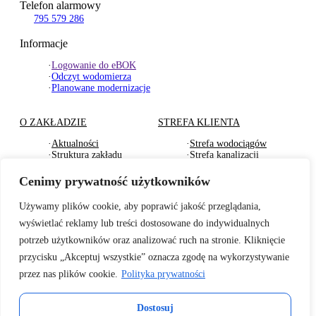
Telefon alarmowy
795 579 286
Informacje
·
Logowanie do eBOK
·
Odczyt wodomierza
·
Planowane modernizacje
O ZAKŁADZIE
STREFA KLIENTA
·
Aktualności
·
Strefa wodociągów
·
Struktura zakładu
·
Strefa kanalizacji
·
Dokumenty Strategiczne
·
Strefa działu usług
·
RODO
komunalnych
Cenimy prywatność użytkowników
·
Oferty pracy
·
Strefa odbioru odpadów
·
Deklaracje dostępności
·
Pliki do pobrania
Używamy plików cookie, aby poprawić jakość przeglądania,
wyświetlać reklamy lub treści dostosowane do indywidualnych
BADANIA WODY
TARYFY I CENNIKI
potrzeb użytkowników oraz analizować ruch na stronie. Kliknięcie
·
Badania wewnętrzne wody
·
Za zbiorowe zaopatrzenie
przycisku „Akceptuj wszystkie” oznacza zgodę na wykorzystywanie
2026r.
w wodę
przez nas plików cookie.
Polityka prywatności
·
Informacje o jakości wody
·
Za zbiorowe
– sanepid
odprowadzenie ścieków
·
Informacje o twardości
·
Cennik usług
Dostosuj
wody z 2025r.
komunalnych