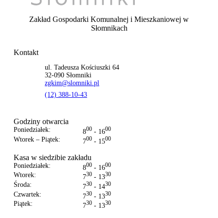
Zakład Gospodarki Komunalnej i Mieszkaniowej
w
Słomnikach
Kontakt
ul. Tadeusza Kościuszki 64
32-090 Słomniki
zgkim@slomniki.pl
(12) 388-10-43
Godziny otwarcia
Poniedziałek:
00
00
8
- 16
Wtorek – Piątek:
00
00
7
- 15
Kasa w siedzibie zakładu
Poniedziałek:
00
00
8
- 16
Wtorek:
30
30
7
- 13
Środa:
30
30
7
- 14
Czwartek:
30
30
7
- 13
Piątek:
30
30
7
- 13