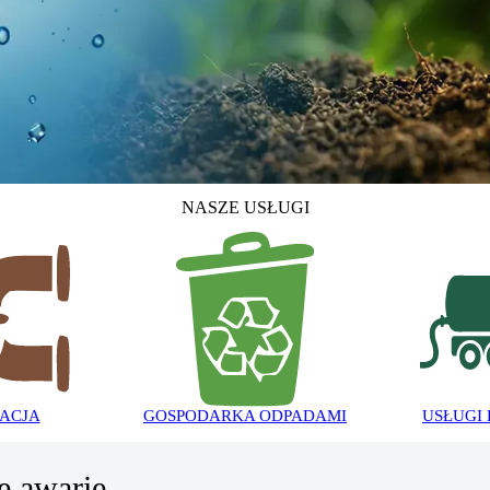
NASZE USŁUGI
ACJA
GOSPODARKA ODPADAMI
USŁUGI
e awarie