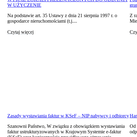
W UŻYCZENIE
gra
Na podstawie art. 35 Ustawy z dnia 21 sierpnia 1997 r. o
Z r
gospodarce nieruchomościami (t.j....
Mie
Czytaj więcej
Czy
Zasady wystawiania faktur w KSeF – NIP nabywcy i odbiorcy
Har
Szanowni Państwo, W związku z obowiązkiem wystawiania
Od 
faktur ustrukturyzowanych w Krajowym Systemie e-faktur
odp