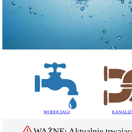
ZAKŁAD GOSPODARKI
KOMUNALNEJ
I MIESZKANIOWEJ
W SŁOMNIKACH
WODOCIĄGI
KANALIZ
WAŻNE: Aktualnie trwając