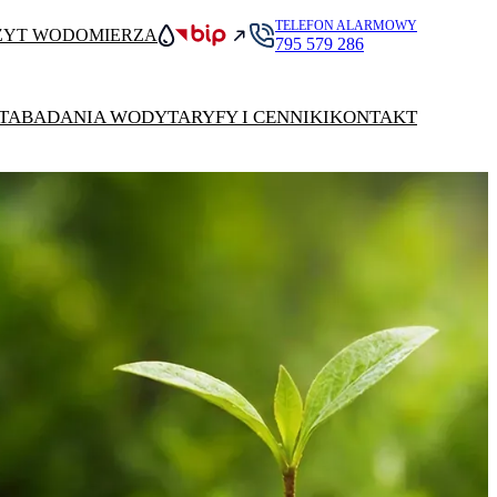
TELEFON ALARMOWY
ZYT WODOMIERZA
795 579 286
TA
BADANIA WODY
TARYFY I CENNIKI
KONTAKT