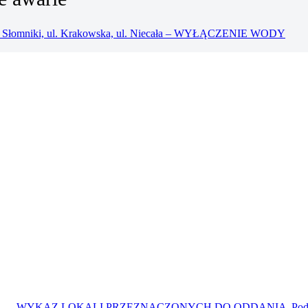
ci Słomniki, ul. Krakowska, ul. Niecała – WYŁĄCZENIE WODY
WYKAZ LOKALI PRZEZNACZONYCH DO ODDANIA
Pod