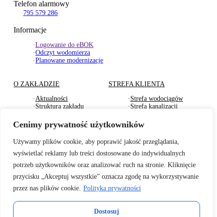
Telefon alarmowy
795 579 286
Informacje
·
Logowanie do eBOK
·
Odczyt wodomierza
·
Planowane modernizacje
O ZAKŁADZIE
STREFA KLIENTA
·
Aktualności
·
Strefa wodociągów
·
Struktura zakładu
·
Strefa kanalizacji
·
Dokumenty Strategiczne
·
Strefa działu usług
·
RODO
komunalnych
Cenimy prywatność użytkowników
·
Oferty pracy
·
Strefa odbioru odpadów
·
Deklaracje dostępności
·
Pliki do pobrania
Używamy plików cookie, aby poprawić jakość przeglądania,
wyświetlać reklamy lub treści dostosowane do indywidualnych
BADANIA WODY
TARYFY I CENNIKI
potrzeb użytkowników oraz analizować ruch na stronie. Kliknięcie
·
Badania wewnętrzne wody
·
Za zbiorowe zaopatrzenie
przycisku „Akceptuj wszystkie” oznacza zgodę na wykorzystywanie
2026r.
w wodę
przez nas plików cookie.
Polityka prywatności
·
Informacje o jakości wody
·
Za zbiorowe
– sanepid
odprowadzenie ścieków
·
Informacje o twardości
·
Cennik usług
Dostosuj
wody z 2025r.
komunalnych