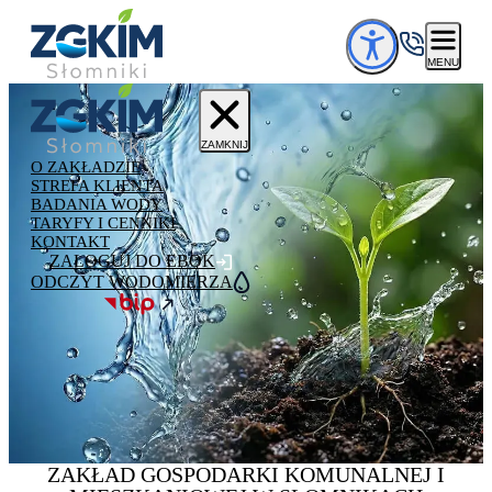
Przejdź do treści
MENU
ZAMKNIJ
O ZAKŁADZIE
STREFA KLIENTA
BADANIA WODY
TARYFY I CENNIKI
KONTAKT
ZALOGUJ DO EBOK
ODCZYT WODOMIERZA
ZAKŁAD GOSPODARKI
KOMUNALNEJ
I