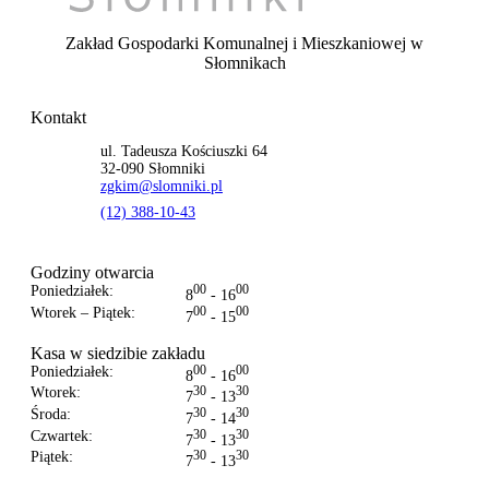
Zakład Gospodarki Komunalnej i Mieszkaniowej
w
Słomnikach
Kontakt
ul. Tadeusza Kościuszki 64
32-090 Słomniki
zgkim@slomniki.pl
(12) 388-10-43
Godziny otwarcia
Poniedziałek:
00
00
8
- 16
Wtorek – Piątek:
00
00
7
- 15
Kasa w siedzibie zakładu
Poniedziałek:
00
00
8
- 16
Wtorek:
30
30
7
- 13
Środa:
30
30
7
- 14
Czwartek:
30
30
7
- 13
Piątek:
30
30
7
- 13