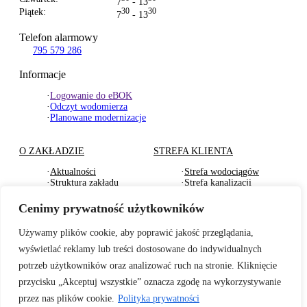
7
- 13
Piątek:
30
30
7
- 13
Telefon alarmowy
795 579 286
Informacje
·
Logowanie do eBOK
·
Odczyt wodomierza
·
Planowane modernizacje
O ZAKŁADZIE
STREFA KLIENTA
·
Aktualności
·
Strefa wodociągów
·
Struktura zakładu
·
Strefa kanalizacji
·
Dokumenty Strategiczne
·
Strefa działu usług
·
RODO
komunalnych
Cenimy prywatność użytkowników
·
Oferty pracy
·
Strefa odbioru odpadów
·
Deklaracje dostępności
·
Pliki do pobrania
Używamy plików cookie, aby poprawić jakość przeglądania,
wyświetlać reklamy lub treści dostosowane do indywidualnych
BADANIA WODY
TARYFY I CENNIKI
potrzeb użytkowników oraz analizować ruch na stronie. Kliknięcie
·
Badania wewnętrzne wody
·
Za zbiorowe zaopatrzenie
przycisku „Akceptuj wszystkie” oznacza zgodę na wykorzystywanie
2026r.
w wodę
przez nas plików cookie.
Polityka prywatności
·
Informacje o jakości wody
·
Za zbiorowe