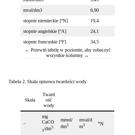
mval/dm3
6,90
5,20
stopnie niemieckie [ºN]
19,4
14,6
stopnie angielskie [ºA]
24,1
18,2
stopnie francuskie [ºF]
34,5
26,0
Tabela 2. Skala opisowa twardości wody
Tward
Skala
ość
wody
mg
mmol/
mval/d
CaCO
o
–
N
3
3
dm
m
3
/dm
3