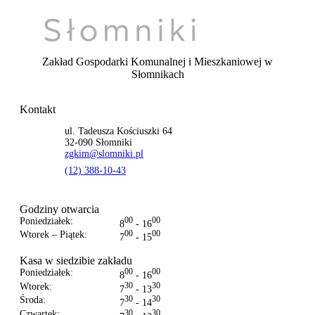
Zakład Gospodarki Komunalnej i Mieszkaniowej
w
Słomnikach
Kontakt
ul. Tadeusza Kościuszki 64
32-090 Słomniki
zgkim@slomniki.pl
(12) 388-10-43
Godziny otwarcia
Poniedziałek:
00
00
8
- 16
Wtorek – Piątek:
00
00
7
- 15
Kasa w siedzibie zakładu
Poniedziałek:
00
00
8
- 16
Wtorek:
30
30
7
- 13
Środa:
30
30
7
- 14
Czwartek:
30
30