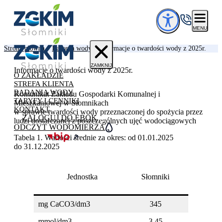
Przejdź do treści
MENU
Strona główna
»
Badania wody
»
Informacje o twardości wody z 2025r.
ZAMKNIJ
Informacje o twardości wody z 2025r.
O ZAKŁADZIE
STREFA KLIENTA
BADANIA WODY
Komunikat Zakładu Gospodarki Komunalnej i
TARYFY I CENNIKI
Mieszkaniowej w Słomnikach
KONTAKT
w sprawie twardości wody przeznaczonej do spożycia przez
ZALOGUJ DO EBOK
ludzi dostarczanej z poszczególnych ujęć wodociągowych
ODCZYT WODOMIERZA
Tabela 1. Wartości średnie za okres: od 01.01.2025
do 31.12.2025
Jednostka
Słomniki
Kępa
mg CaCO3/dm3
345
260
mmol/dm3
3,45
2,60