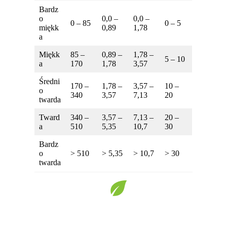
Bardz
o
0,0 –
0,0 –
0 – 85
0 – 5
miękk
0,89
1,78
a
Miękk
85 –
0,89 –
1,78 –
5 – 10
a
170
1,78
3,57
Średni
170 –
1,78 –
3,57 –
10 –
o
340
3,57
7,13
20
twarda
Tward
340 –
3,57 –
7,13 –
20 –
a
510
5,35
10,7
30
Bardz
o
> 510
> 5,35
> 10,7
> 30
twarda