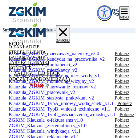
Przejdź do treści
MENU
Strona główna
»
O zakładzie
»
RODO
ZAMKNIJ
RODO
O ZAKŁADZIE
STREFA KLIENTA
Klauzula_ZGKiM_dzierzawcy_najemcy_v2.0
Pobierz
BADANIA WODY
Klauzula_ZGKiM_kandydat_na_pracownika_v2
Pobierz
TARYFY I CENNIKI
Klauzula_ZGKiM_kontrahenci_v2
Pobierz
KONTAKT
Klauzula_ZGKiM_mieszkancy_v2
Pobierz
ZALOGUJ DO EBOK
Klauzula_ZGKiM_monitoring_ujec_wody_v1
Pobierz
ODCZYT WODOMIERZA
Klauzula_ZGKiM_monitoring_wizyjny_v2
Pobierz
Klauzula_ZGKiM_nagrywanie_rozmow_v2
Pobierz
Klauzula_ZGKiM_pracownik_v2
Pobierz
Klauzula_ZGKiM_staztysta_praktykant_v2
Pobierz
Klauzula_ZGKiM_TypA_umowy_woda_scieki_v1.1
Pobierz
Klauzula_ZGKiM_TypB_wnioski_techniczne_v1.1
Pobierz
Klauzula_ZGKiM_TypC_oswiadczenia_wnioski_v1.1
Pobierz
ZGKiM_Klauzula_e-faktura sms v1.0
Pobierz
ZGKiM_Klauzula_zleceniobiorcy_v1.0
Pobierz
ZGKiM_Klauzula_windykacja_v1.1
Pobierz
ZGKiM_Klauzula_reklamacje_v1.1
Pobierz