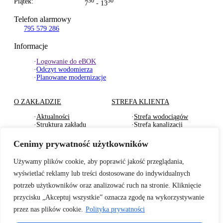
Piątek:
30
30
7
- 13
Telefon alarmowy
795 579 286
Informacje
·
Logowanie do eBOK
·
Odczyt wodomierza
·
Planowane modernizacje
O ZAKŁADZIE
STREFA KLIENTA
·
Aktualności
·
Strefa wodociągów
·
Struktura zakładu
·
Strefa kanalizacji
·
Dokumenty Strategiczne
·
Strefa działu usług
·
RODO
komunalnych
Cenimy prywatność użytkowników
·
Oferty pracy
·
Strefa odbioru odpadów
·
Deklaracje dostępności
·
Pliki do pobrania
Używamy plików cookie, aby poprawić jakość przeglądania,
wyświetlać reklamy lub treści dostosowane do indywidualnych
BADANIA WODY
TARYFY I CENNIKI
potrzeb użytkowników oraz analizować ruch na stronie. Kliknięcie
·
Badania wewnętrzne wody
·
Za zbiorowe zaopatrzenie
przycisku „Akceptuj wszystkie” oznacza zgodę na wykorzystywanie
2026r.
w wodę
przez nas plików cookie.
Polityka prywatności
·
Informacje o jakości wody
·
Za zbiorowe
– sanepid
odprowadzenie ścieków