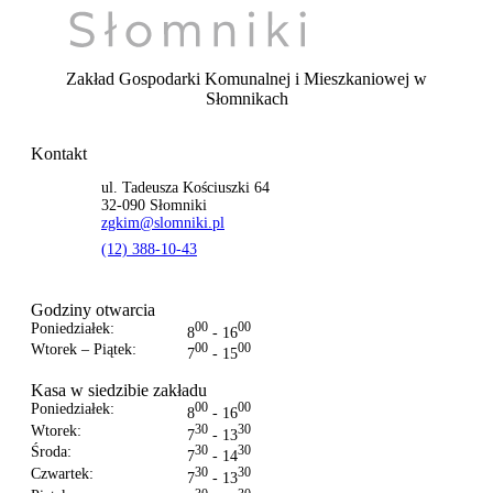
Zakład Gospodarki Komunalnej i Mieszkaniowej
w
Słomnikach
Kontakt
ul. Tadeusza Kościuszki 64
32-090 Słomniki
zgkim@slomniki.pl
(12) 388-10-43
Godziny otwarcia
Poniedziałek:
00
00
8
- 16
Wtorek – Piątek:
00
00
7
- 15
Kasa w siedzibie zakładu
Poniedziałek:
00
00
8
- 16
Wtorek:
30
30
7
- 13
Środa:
30
30
7
- 14
Czwartek:
30
30
7
- 13