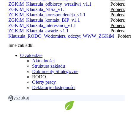
ZGKiM_Klauzula_odbiorcy_wrazliwi_v1.1
Pobierz
ZGKiM_Klauzula_NIS2_v1.1
Pobierz
ZGKiM_Klauzula_korespondencja_v1.1
Pobierz
ZGKiM_Klauzula_kontakt_BIP_v1.1
Pobierz
ZGKiM_Klauzula_interesanci_v1.1
Pobierz
ZGKiM_Klauzula_awarie_v1.1
Pobierz
Klauzula_RODO_Wodomierz_odczyt_WWW_ZGKiM
Pobierz
Inne zakładki
O zakładzie
Aktualności
Struktura zakładu
Dokumenty Strategiczne
RODO
Oferty pracy
Deklaracje dostępności
Szukaj: