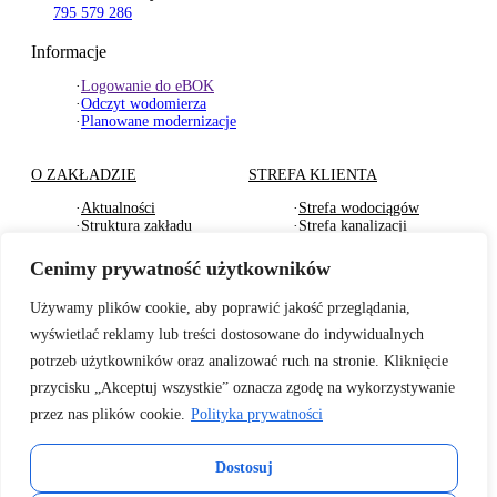
795 579 286
Informacje
·
Logowanie do eBOK
·
Odczyt wodomierza
·
Planowane modernizacje
O ZAKŁADZIE
STREFA KLIENTA
·
Aktualności
·
Strefa wodociągów
·
Struktura zakładu
·
Strefa kanalizacji
·
Dokumenty Strategiczne
·
Strefa działu usług
·
RODO
komunalnych
Cenimy prywatność użytkowników
·
Oferty pracy
·
Strefa odbioru odpadów
·
Deklaracje dostępności
·
Pliki do pobrania
Używamy plików cookie, aby poprawić jakość przeglądania,
wyświetlać reklamy lub treści dostosowane do indywidualnych
BADANIA WODY
TARYFY I CENNIKI
potrzeb użytkowników oraz analizować ruch na stronie. Kliknięcie
·
Badania wewnętrzne wody
·
Za zbiorowe zaopatrzenie
przycisku „Akceptuj wszystkie” oznacza zgodę na wykorzystywanie
2026r.
w wodę
przez nas plików cookie.
Polityka prywatności
·
Informacje o jakości wody
·
Za zbiorowe
– sanepid
odprowadzenie ścieków
·
Informacje o twardości
·
Cennik usług
Dostosuj
wody z 2025r.
komunalnych
·
Cennik wywozu odpadów