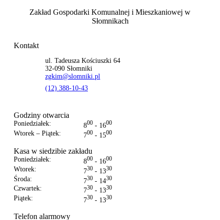
Zakład Gospodarki Komunalnej i Mieszkaniowej
w
Słomnikach
Kontakt
ul. Tadeusza Kościuszki 64
32-090 Słomniki
zgkim@slomniki.pl
(12) 388-10-43
Godziny otwarcia
Poniedziałek:
00
00
8
- 16
Wtorek – Piątek:
00
00
7
- 15
Kasa w siedzibie zakładu
Poniedziałek:
00
00
8
- 16
Wtorek:
30
30
7
- 13
Środa:
30
30
7
- 14
Czwartek:
30
30
7
- 13
Piątek:
30
30
7
- 13
Telefon alarmowy