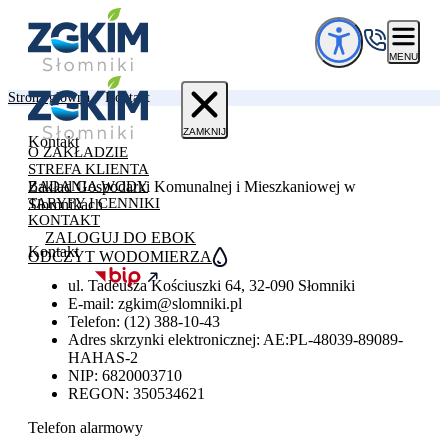
Przejdź do treści
MENU
Strona główna
»
Kontakt
ZAMKNIJ
Kontakt
O ZAKŁADZIE
STREFA KLIENTA
Zakład Gospodarki Komunalnej i Mieszkaniowej w
BADANIA WODY
TARYFY I CENNIKI
Słomnikach
KONTAKT
ZALOGUJ DO EBOK
Kontakt
ODCZYT WODOMIERZA
ul. Tadeusza Kościuszki 64, 32-090 Słomniki
E-mail: zgkim@slomniki.pl
Telefon: (12) 388-10-43
Adres skrzynki elektronicznej: AE:PL-48039-89089-
HAHAS-2
NIP: 6820003710
REGON: 350534621
Telefon alarmowy