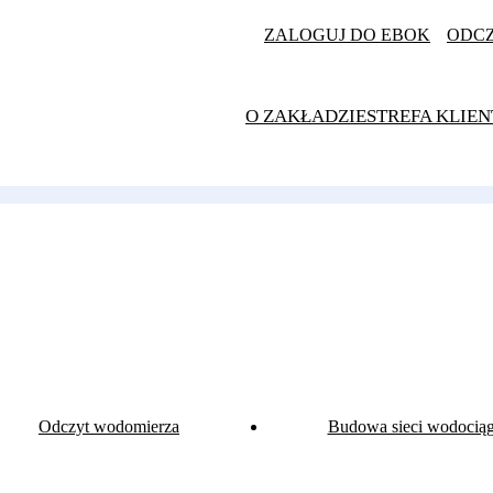
ZALOGUJ DO EBOK
ODC
O ZAKŁADZIE
STREFA KLIEN
Odczyt wodomierza
Budowa sieci wodocią