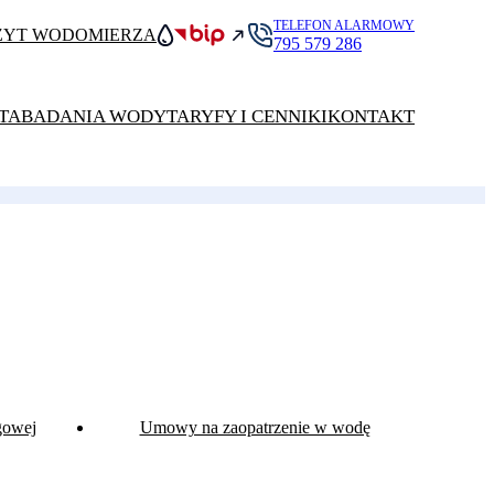
TELEFON ALARMOWY
ZYT WODOMIERZA
795 579 286
TA
BADANIA WODY
TARYFY I CENNIKI
KONTAKT
gowej
Umowy na zaopatrzenie w wodę