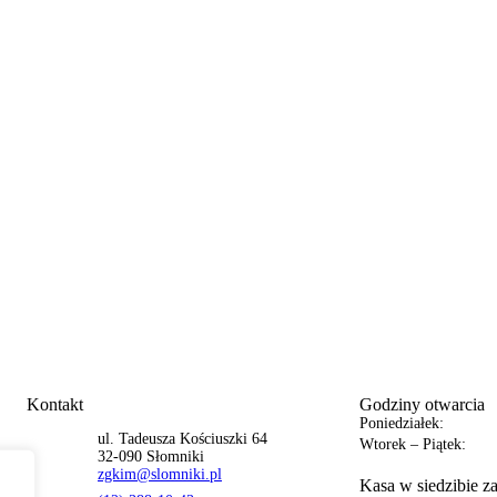
Kontakt
Godziny otwarcia
Poniedziałek:
ul. Tadeusza Kościuszki 64
Wtorek – Piątek:
32-090 Słomniki
zgkim@slomniki.pl
Kasa w siedzibie z