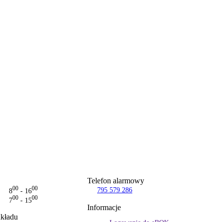
Telefon alarmowy
00
00
795 579 286
8
- 16
00
00
7
- 15
Informacje
akładu