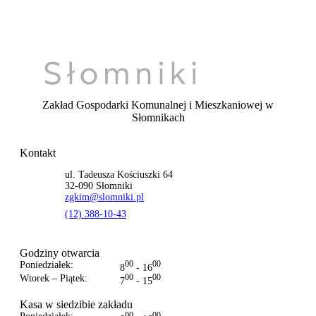
Zakład Gospodarki Komunalnej i Mieszkaniowej
w
Słomnikach
Kontakt
ul. Tadeusza Kościuszki 64
32-090 Słomniki
zgkim@slomniki.pl
(12) 388-10-43
Godziny otwarcia
Poniedziałek:
00
00
8
- 16
Wtorek – Piątek:
00
00
7
- 15
Kasa w siedzibie zakładu
00
00