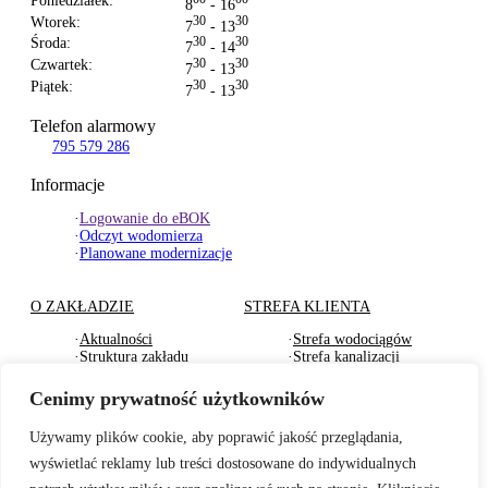
Poniedziałek:
8
- 16
Wtorek:
30
30
7
- 13
Środa:
30
30
7
- 14
Czwartek:
30
30
7
- 13
Piątek:
30
30
7
- 13
Telefon alarmowy
795 579 286
Informacje
·
Logowanie do eBOK
·
Odczyt wodomierza
·
Planowane modernizacje
O ZAKŁADZIE
STREFA KLIENTA
·
Aktualności
·
Strefa wodociągów
·
Struktura zakładu
·
Strefa kanalizacji
·
Dokumenty Strategiczne
·
Strefa działu usług
·
RODO
komunalnych
Cenimy prywatność użytkowników
·
Oferty pracy
·
Strefa odbioru odpadów
·
Deklaracje dostępności
·
Pliki do pobrania
Używamy plików cookie, aby poprawić jakość przeglądania,
wyświetlać reklamy lub treści dostosowane do indywidualnych
BADANIA WODY
TARYFY I CENNIKI