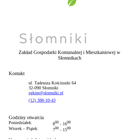
Zakład Gospodarki Komunalnej i Mieszkaniowej
w
Słomnikach
Kontakt
ul. Tadeusza Kościuszki 64
32-090 Słomniki
zgkim@slomniki.pl
(12) 388-10-43
Godziny otwarcia
Poniedziałek:
00
00
8
- 16
Wtorek – Piątek:
00
00
7
- 15