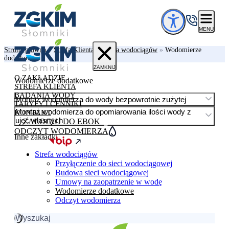
Przejdź do treści
MENU
Strona główna
»
Strefa Klienta
»
Strefa wodociągów
»
Wodomierze
dodatkowe
ZAMKNIJ
O ZAKŁADZIE
Wodomierze dodatkowe
STREFA KLIENTA
BADANIA WODY
Montaż wodomierza do wody bezpowrotnie zużytej
TARYFY I CENNIKI
Montaż wodomierza do opomiarowania ilości wody z
KONTAKT
ujęć własnych
ZALOGUJ DO EBOK
ODCZYT WODOMIERZA
Inne zakładki
Strefa wodociągów
Przyłączenie do sieci wodociągowej
Budowa sieci wodociągowej
Umowy na zaopatrzenie w wodę
Wodomierze dodatkowe
Odczyt wodomierza
Szukaj: