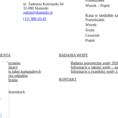
Poniedziałek:
ul. Tadeusza Kościuszki 64
Wtorek – Piątek:
32-090 Słomniki
zgkim@slomniki.pl
Kasa w siedzibie z
(12) 388-10-43
Poniedziałek:
Wtorek:
Środa:
Czwartek:
Piątek:
IENTA
BADANIA WODY
fa wodociągów
·
Badania wewnętrzne wody 2026
a kanalizacji
·
Informacje o jakości wody – sa
a działu usług komunalnych
·
Informacje o twardości wody z
fa odbioru odpadów
KONTAKT
 do pobrania
ej w Słomnikach.
e