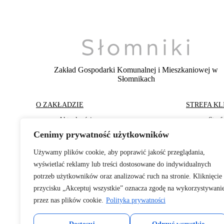
Zakład Gospodarki Komunalnej i Mieszkaniowej
w
Słomnikach
O ZAKŁADZIE
STREFA KL
·
Aktualności
·
Stre
·
Struktura zakładu
·
Stref
Cenimy prywatność użytkowników
·
Dokumenty Strategiczne
·
Stref
·
RODO
·
Stre
·
Oferty pracy
·
Pliki
Używamy plików cookie, aby poprawić jakość przeglądania,
·
Deklaracje dostępności
wyświetlać reklamy lub treści dostosowane do indywidualnych
Copyright 2026 © Zakład Gospodarki Komunalnej i Mieszkaniow
potrzeb użytkowników oraz analizować ruch na stronie. Kliknięcie
przycisku „Akceptuj wszystkie” oznacza zgodę na wykorzystywani
przez nas plików cookie.
Polityka prywatności