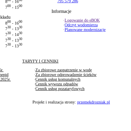
00
00
795 579 286
8
- 16
00
00
7
- 15
Informacje
akładu
·
Logowanie do eBOK
00
00
8
- 16
·
Odczyt wodomierza
30
30
7
- 13
·
Planowane modernizacje
30
30
7
- 14
30
30
7
- 13
30
30
7
- 13
TARYFY I CENNIKI
r.
·
Za zbiorowe zaopatrzenie w wodę
nepid
·
Za zbiorowe odprowadzenie ścieków
 2025r.
·
Cennik usług komunalnych
·
Cennik wywozu odpadów
·
Cennik usług pozataryfowych
Projekt i realizacja strony:
przemekdrozniak.pl