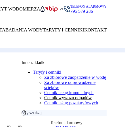
TELEFON ALARMOWY
ZYT WODOMIERZA
795 579 286
TA
BADANIA WODY
TARYFY I CENNIKI
KONTAKT
Inne zakładki
Taryfy i cenniki
Za zbiorowe zaopatrzenie w wodę
Za zbiorowe odprowadzenie
ścieków
Cennik usług komunalnych
Cennik wywozu odpadów
Cennik usług pozataryfowych
Szukaj:
Telefon alarmowy