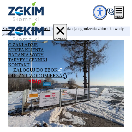
Przejdź do treści
MENU
Strona główna
»
Aktualności
»
Modernizacja ogrodzenia zbiornika wody
pitnej
ZAMKNIJ
O ZAKŁADZIE
STREFA KLIENTA
BADANIA WODY
TARYFY I CENNIKI
KONTAKT
ZALOGUJ DO EBOK
ODCZYT WODOMIERZA