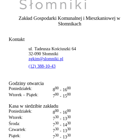
Zakład Gospodarki Komunalnej i Mieszkaniowej
w
Słomnikach
Kontakt
ul. Tadeusza Kościuszki 64
32-090 Słomniki
zgkim@slomniki.pl
(12) 388-10-43
Godziny otwarcia
Poniedziałek:
00
00
8
- 16
Wtorek – Piątek:
00
00
7
- 15
Kasa w siedzibie zakładu
Poniedziałek:
00
00
8
- 16
Wtorek:
30
30
7
- 13
Środa:
30
30
7
- 14
Czwartek:
30
30
7
- 13
Piątek:
30
30
7
- 13