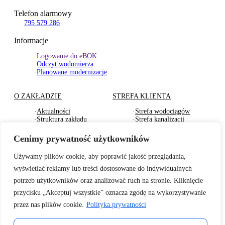
Telefon alarmowy
795 579 286
Informacje
·
Logowanie do eBOK
·
Odczyt wodomierza
·
Planowane modernizacje
O ZAKŁADZIE
STREFA KLIENTA
·
Aktualności
·
Strefa wodociągów
·
Struktura zakładu
·
Strefa kanalizacji
·
Dokumenty Strategiczne
·
Strefa działu usług
·
RODO
komunalnych
Cenimy prywatność użytkowników
·
Oferty pracy
·
Strefa odbioru odpadów
·
Deklaracje dostępności
·
Pliki do pobrania
Używamy plików cookie, aby poprawić jakość przeglądania,
wyświetlać reklamy lub treści dostosowane do indywidualnych
BADANIA WODY
TARYFY I CENNIKI
potrzeb użytkowników oraz analizować ruch na stronie. Kliknięcie
·
Badania wewnętrzne wody
·
Za zbiorowe zaopatrzenie
przycisku „Akceptuj wszystkie” oznacza zgodę na wykorzystywanie
2026r.
w wodę
przez nas plików cookie.
Polityka prywatności
·
Informacje o jakości wody
·
Za zbiorowe
– sanepid
odprowadzenie ścieków
·
Informacje o twardości
·
Cennik usług