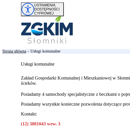
Przejdź do treści
USTAWIENIA
DOSTĘPNOŚCI
CYFROWEJ
Strona główna
»
Usługi komunalne
Usługi komunalne
Zakład Gospodarki Komunalnej i Mieszkaniowej w Słomn
ścieków.
Posiadamy 4 samochody specjalistyczne z beczkami o poj
Posiadamy wszystkie konieczne pozwolenia dotyczące prow
Kontakt:
(12) 3881043 wew. 3