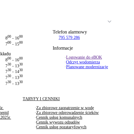
Telefon alarmowy
00
00
795 579 286
8
- 16
00
00
7
- 15
Informacje
akładu
·
Logowanie do eBOK
00
00
8
- 16
·
Odczyt wodomierza
30
30
7
- 13
·
Planowane modernizacje
30
30
7
- 14
30
30
7
- 13
30
30
7
- 13
TARYFY I CENNIKI
r.
·
Za zbiorowe zaopatrzenie w wodę
nepid
·
Za zbiorowe odprowadzenie ścieków
 2025r.
·
Cennik usług komunalnych
·
Cennik wywozu odpadów
·
Cennik usług pozataryfowych