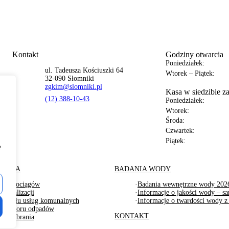
Kontakt
Godziny otwarcia
Poniedziałek:
ul. Tadeusza Kościuszki 64
Wtorek – Piątek:
32-090 Słomniki
zgkim@slomniki.pl
Kasa w siedzibie z
(12) 388-10-43
Poniedziałek:
Wtorek:
Środa:
Czwartek:
Piątek:
e
IENTA
BADANIA WODY
fa wodociągów
·
Badania wewnętrzne wody 2026
a kanalizacji
·
Informacje o jakości wody – sa
a działu usług komunalnych
·
Informacje o twardości wody z
fa odbioru odpadów
KONTAKT
 do pobrania