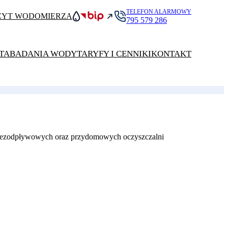
TELEFON ALARMOWY
ZYT WODOMIERZA
795 579 286
TA
BADANIA WODY
TARYFY I CENNIKI
KONTAKT
bezodpływowych oraz przydomowych oczyszczalni