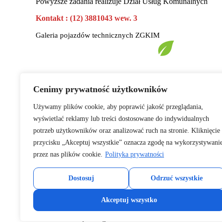
Powyższe zadania realizuje Dział Usług Komunalnych
Kontakt : (12) 3881043 wew. 3
Galeria pojazdów technicznych ZGKIM
Cenimy prywatność użytkowników
Używamy plików cookie, aby poprawić jakość przeglądania,
wyświetlać reklamy lub treści dostosowane do indywidualnych
Zakład Gospodarki Komunalnej i Mieszkaniowej
w
potrzeb użytkowników oraz analizować ruch na stronie. Kliknięcie
Słomnikach
przycisku „Akceptuj wszystkie” oznacza zgodę na wykorzystywani
przez nas plików cookie.
Polityka prywatności
O ZAKŁADZIE
STREFA KL
Dostosuj
Odrzuć wszystkie
·
Aktualności
·
Stre
·
Struktura zakładu
·
Stref
·
Dokumenty Strategiczne
·
Stref
Akceptuj wszystko
·
RODO
·
Stre
·
Oferty pracy
·
Pliki
·
Deklaracje dostępności