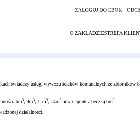
ZALOGUJ DO EBOK
ODC
O ZAKŁADZIE
STREFA KLIEN
ikach świadczy usługi wywozu ścieków komunalnych ze zbiorników 
3
3
3
3
3
emności: 6m
, 9m
, 11m
, 14m
oraz ciągnik z beczką 6m
adzonej działalności.