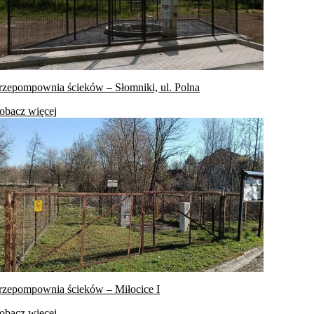
rzepompownia ścieków – Słomniki, ul. Polna
obacz więcej
rzepompownia ścieków – Miłocice I
obacz więcej