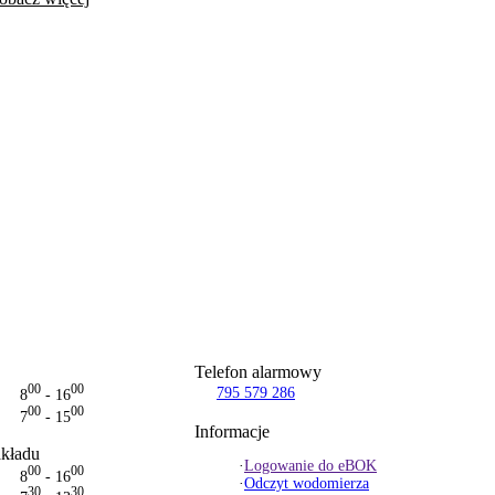
Telefon alarmowy
00
00
795 579 286
8
- 16
00
00
7
- 15
Informacje
akładu
·
Logowanie do eBOK
00
00
8
- 16
·
Odczyt wodomierza
30
30