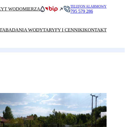
TELEFON ALARMOWY
ZYT WODOMIERZA
795 579 286
TA
BADANIA WODY
TARYFY I CENNIKI
KONTAKT