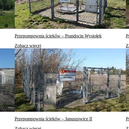
Przepompownia ścieków – Prandocin Wysiołek
P
Zobacz więcej
Z
Przepompownia ścieków – Januszowice II
P
Zobacz więcej
Z