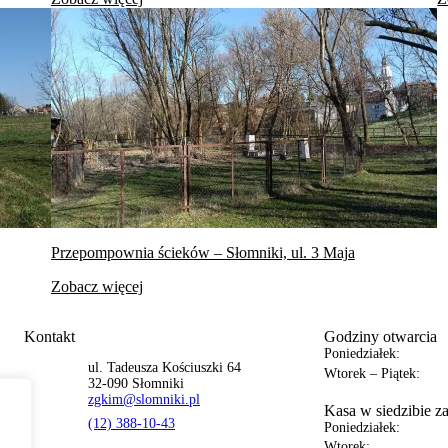
Przepompownia ścieków – Słomniki, ul. 3 Maja
Zobacz więcej
Kontakt
Godziny otwarcia
Poniedziałek:
ul. Tadeusza Kościuszki 64
Wtorek – Piątek:
32-090 Słomniki
zgkim@slomniki.pl
Kasa w siedzibie z
(12) 388-10-43
Poniedziałek:
Wtorek: