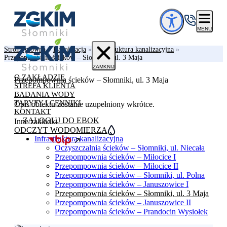
Przejdź do treści
MENU
Strona główna
»
Kanalizacja
»
Infrastruktura kanalizacyjna
»
Przepompownia ścieków – Słomniki, ul. 3 Maja
ZAMKNIJ
O ZAKŁADZIE
Przepompownia ścieków – Słomniki, ul. 3 Maja
STREFA KLIENTA
BADANIA WODY
TARYFY I CENNIKI
Opis obiektu zostanie uzupełniony wkrótce.
KONTAKT
ZALOGUJ DO EBOK
Inne zakładki
ODCZYT WODOMIERZA
Infrastruktura kanalizacyjna
Oczyszczalnia ścieków – Słomniki, ul. Niecała
Przepompownia ścieków – Miłocice I
Przepompownia ścieków – Miłocice II
Przepompownia ścieków – Słomniki, ul. Polna
Przepompownia ścieków – Januszowice I
Przepompownia ścieków – Słomniki, ul. 3 Maja
Przepompownia ścieków – Januszowice II
Przepompownia ścieków – Prandocin Wysiołek