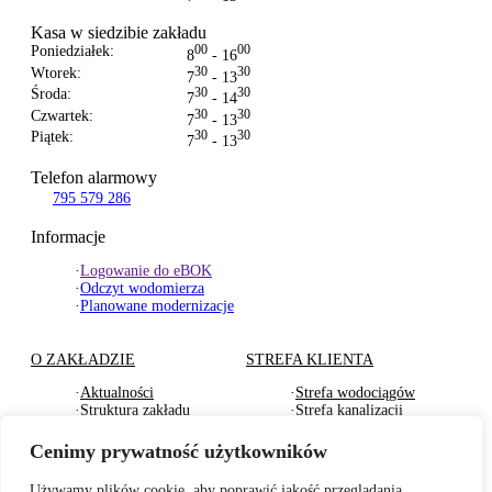
Kasa w siedzibie zakładu
Poniedziałek:
00
00
8
- 16
Wtorek:
30
30
7
- 13
Środa:
30
30
7
- 14
Czwartek:
30
30
7
- 13
Piątek:
30
30
7
- 13
Telefon alarmowy
795 579 286
Informacje
·
Logowanie do eBOK
·
Odczyt wodomierza
·
Planowane modernizacje
O ZAKŁADZIE
STREFA KLIENTA
·
Aktualności
·
Strefa wodociągów
·
Struktura zakładu
·
Strefa kanalizacji
·
Dokumenty Strategiczne
·
Strefa działu usług
·
RODO
komunalnych
Cenimy prywatność użytkowników
·
Oferty pracy
·
Strefa odbioru odpadów
·
Deklaracje dostępności
·
Pliki do pobrania
Używamy plików cookie, aby poprawić jakość przeglądania,