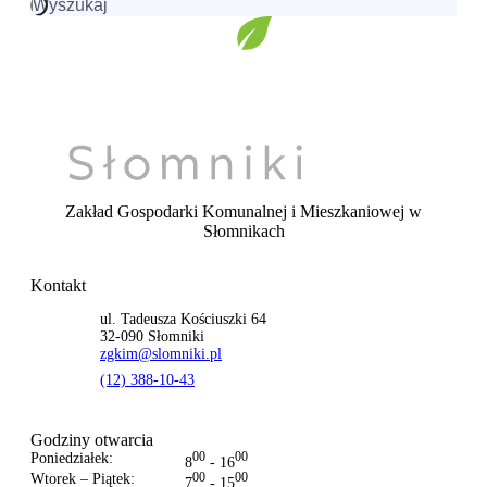
Szukaj:
Zakład Gospodarki Komunalnej i Mieszkaniowej
w
Słomnikach
Kontakt
ul. Tadeusza Kościuszki 64
32-090 Słomniki
zgkim@slomniki.pl
(12) 388-10-43
Godziny otwarcia
Poniedziałek:
00
00
8
- 16
Wtorek – Piątek:
00
00
7
- 15