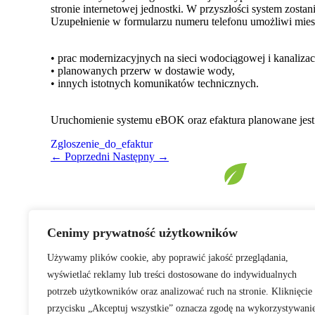
stronie internetowej jednostki. W przyszłości system zostan
Uzupełnienie w formularzu numeru telefonu umożliwi mie
• prac modernizacyjnych na sieci wodociągowej i kanalizac
• planowanych przerw w dostawie wody,
• innych istotnych komunikatów technicznych.
Uruchomienie systemu eBOK oraz efaktura planowane jest
Zgloszenie_do_efaktur
← Poprzedni
Następny →
Cenimy prywatność użytkowników
Używamy plików cookie, aby poprawić jakość przeglądania,
wyświetlać reklamy lub treści dostosowane do indywidualnych
Zakład Gospodarki Komunalnej i Mieszkaniowej
w
potrzeb użytkowników oraz analizować ruch na stronie. Kliknięcie
Słomnikach
przycisku „Akceptuj wszystkie” oznacza zgodę na wykorzystywani