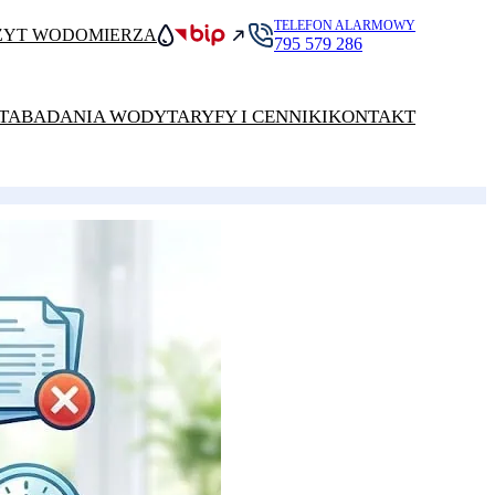
TELEFON ALARMOWY
ZYT WODOMIERZA
795 579 286
TA
BADANIA WODY
TARYFY I CENNIKI
KONTAKT