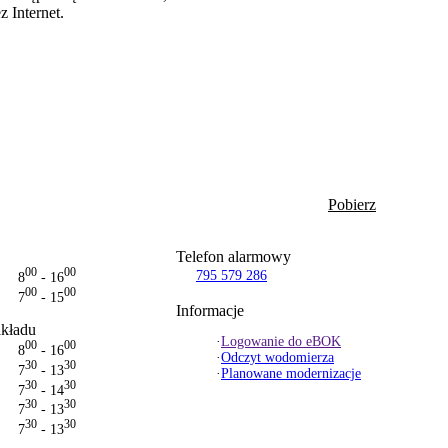
z Internet.
Pobierz
Telefon alarmowy
00
00
795 579 286
8
- 16
00
00
7
- 15
Informacje
akładu
·
Logowanie do eBOK
00
00
8
- 16
·
Odczyt wodomierza
30
30
7
- 13
·
Planowane modernizacje
30
30
7
- 14
30
30
7
- 13
30
30
7
- 13