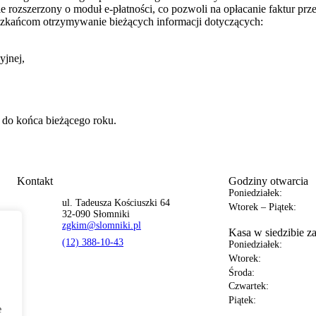
ie rozszerzony o moduł e-płatności, co pozwoli na opłacanie faktur prze
szkańcom otrzymywanie bieżących informacji dotyczących:
yjnej,
 do końca bieżącego roku.
Kontakt
Godziny otwarcia
Poniedziałek:
ul. Tadeusza Kościuszki 64
Wtorek – Piątek:
32-090 Słomniki
zgkim@slomniki.pl
Kasa w siedzibie z
(12) 388-10-43
Poniedziałek:
Wtorek:
Środa:
Czwartek:
Piątek:
e