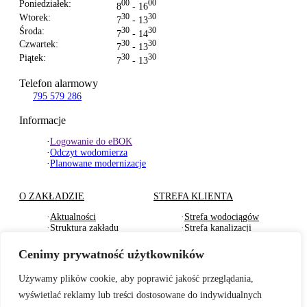
Poniedziałek:
00
00
8
- 16
Wtorek:
30
30
7
- 13
Środa:
30
30
7
- 14
Czwartek:
30
30
7
- 13
Piątek:
30
30
7
- 13
Telefon alarmowy
795 579 286
Informacje
·
Logowanie do eBOK
·
Odczyt wodomierza
·
Planowane modernizacje
O ZAKŁADZIE
STREFA KLIENTA
·
Aktualności
·
Strefa wodociągów
·
Struktura zakładu
·
Strefa kanalizacji
·
Dokumenty Strategiczne
·
Strefa działu usług
·
RODO
komunalnych
Cenimy prywatność użytkowników
·
Oferty pracy
·
Strefa odbioru odpadów
·
Deklaracje dostępności
·
Pliki do pobrania
Używamy plików cookie, aby poprawić jakość przeglądania,
wyświetlać reklamy lub treści dostosowane do indywidualnych
BADANIA WODY
TARYFY I CENNIKI