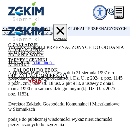
Przejdź do treści
MENU
Strona główna
»
Aktualności
»
WYKAZ LOKALI PRZEZNACZONYCH
DO ODDANIA W UŻYCZENIE
ZAMKNIJ
O ZAKŁADZIE
WYKAZ LOKALI PRZEZNACZONYCH DO ODDANIA
STREFA KLIENTA
W UŻYCZENIE
BADANIA WODY
TARYFY I CENNIKI
11.05.2026
|
Aktualności
KONTAKT
ZALOGUJ DO EBOK
Na podstawie art. 35 Ustawy z dnia 21 sierpnia 1997 r. o
ODCZYT WODOMIERZA
gospodarce nieruchomościami (t.j. Dz. U. z 2024 r. poz. 1145
z późn. zm.) oraz art. 18 ust. 2 pkt 9 lit. a ustawy z dnia 8
marca 1990 r. o samorządzie gminnym (t.j. Dz. U. z 2025 r.
poz. 1153).
Dyrektor Zakładu Gospodarki Komunalnej i Mieszkaniowej
w Słomnikach
podaje do publicznej wiadomości wykaz nieruchomości
przeznaczonych do użyczenia