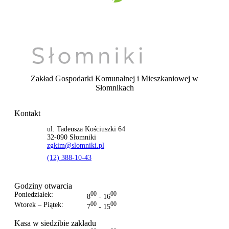
Zakład Gospodarki Komunalnej i Mieszkaniowej
w
Słomnikach
Kontakt
ul. Tadeusza Kościuszki 64
32-090 Słomniki
zgkim@slomniki.pl
(12) 388-10-43
Godziny otwarcia
Poniedziałek:
00
00
8
- 16
Wtorek – Piątek:
00
00
7
- 15
Kasa w siedzibie zakładu