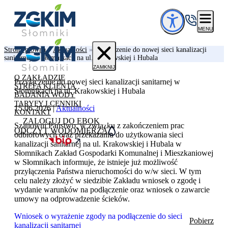
Przejdź do treści
MENU
Strona główna
»
Aktualności
»
Przyłączenie do nowej sieci kanalizacji
sanitarnej w Słomnikach na ul. Krakowskiej i Hubala
ZAMKNIJ
O ZAKŁADZIE
Przyłączenie do nowej sieci kanalizacji sanitarnej w
STREFA KLIENTA
Słomnikach na ul. Krakowskiej i Hubala
BADANIA WODY
TARYFY I CENNIKI
15.06.2026
|
Aktualności
KONTAKT
ZALOGUJ DO EBOK
Szanowni Państwo, w związku z zakończeniem prac
ODCZYT WODOMIERZA
odbiorowych oraz przekazaniu do użytkowania sieci
kanalizacji sanitarnej na ul. Krakowskiej i Hubala w
Słomnikach Zakład Gospodarki Komunalnej i Mieszkaniowej
w Słomnikach informuje, że istnieje już możliwość
przyłączenia Państwa nieruchomości do w/w sieci. W tym
celu należy złożyć w siedzibie Zakładu wniosek o zgodę i
wydanie warunków na podłączenie oraz wniosek o zawarcie
umowy na odprowadzenie ścieków.
Wniosek o wyrażenie zgody na podłączenie do sieci
Pobierz
kanalizacji sanitarnej