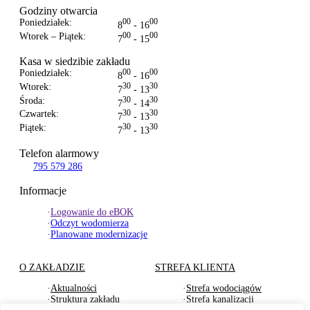
Godziny otwarcia
Poniedziałek:
00
00
8
- 16
Wtorek – Piątek:
00
00
7
- 15
Kasa w siedzibie zakładu
Poniedziałek:
00
00
8
- 16
Wtorek:
30
30
7
- 13
Środa:
30
30
7
- 14
Czwartek:
30
30
7
- 13
Piątek:
30
30
7
- 13
Telefon alarmowy
795 579 286
Informacje
·
Logowanie do eBOK
·
Odczyt wodomierza
·
Planowane modernizacje
O ZAKŁADZIE
STREFA KLIENTA
·
Aktualności
·
Strefa wodociągów
·
Struktura zakładu
·
Strefa kanalizacji