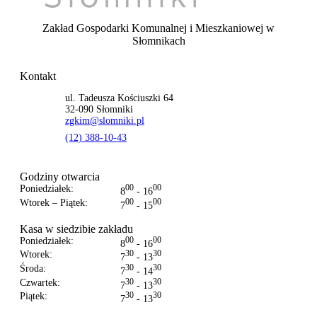
Zakład Gospodarki Komunalnej i Mieszkaniowej
w
Słomnikach
Kontakt
ul. Tadeusza Kościuszki 64
32-090 Słomniki
zgkim@slomniki.pl
(12) 388-10-43
Godziny otwarcia
Poniedziałek:
00
00
8
- 16
Wtorek – Piątek:
00
00
7
- 15
Kasa w siedzibie zakładu
Poniedziałek:
00
00
8
- 16
Wtorek:
30
30
7
- 13
Środa:
30
30
7
- 14
Czwartek:
30
30
7
- 13
Piątek:
30
30
7
- 13