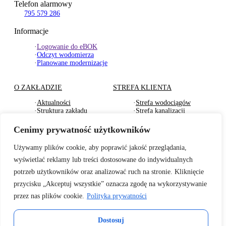
Telefon alarmowy
795 579 286
Informacje
·
Logowanie do eBOK
·
Odczyt wodomierza
·
Planowane modernizacje
O ZAKŁADZIE
STREFA KLIENTA
·
Aktualności
·
Strefa wodociągów
·
Struktura zakładu
·
Strefa kanalizacji
·
Dokumenty Strategiczne
·
Strefa działu usług
·
RODO
komunalnych
Cenimy prywatność użytkowników
·
Oferty pracy
·
Strefa odbioru odpadów
·
Deklaracje dostępności
·
Pliki do pobrania
Używamy plików cookie, aby poprawić jakość przeglądania,
wyświetlać reklamy lub treści dostosowane do indywidualnych
BADANIA WODY
TARYFY I CENNIKI
potrzeb użytkowników oraz analizować ruch na stronie. Kliknięcie
·
Badania wewnętrzne wody
·
Za zbiorowe zaopatrzenie
przycisku „Akceptuj wszystkie” oznacza zgodę na wykorzystywanie
2026r.
w wodę
przez nas plików cookie.
Polityka prywatności
·
Informacje o jakości wody
·
Za zbiorowe
– sanepid
odprowadzenie ścieków
·
Informacje o twardości
·
Cennik usług
Dostosuj
wody z 2025r.
komunalnych