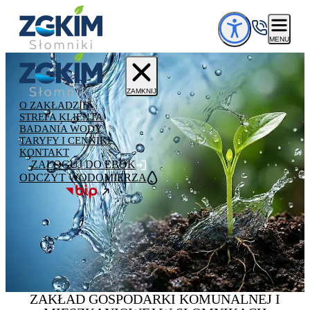
Przejdź do treści
MENU
ZAMKNIJ
O ZAKŁADZIE
STREFA KLIENTA
BADANIA WODY
TARYFY I CENNIKI
KONTAKT
ZALOGUJ DO EBOK
ODCZYT WODOMIERZA
ZAKŁAD GOSPODARKI
KOMUNALNEJ
I