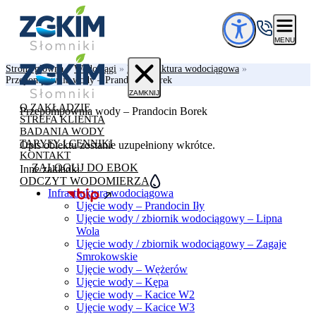
Przejdź do treści
MENU
Strona główna
»
Wodociągi
»
Infrastruktura wodociągowa
»
Przepompownia wody – Prandocin Borek
ZAMKNIJ
O ZAKŁADZIE
Przepompownia wody – Prandocin Borek
STREFA KLIENTA
BADANIA WODY
TARYFY I CENNIKI
Opis obiektu zostanie uzupełniony wkrótce.
KONTAKT
ZALOGUJ DO EBOK
Inne zakładki
ODCZYT WODOMIERZA
Infrastruktura wodociągowa
Ujęcie wody – Prandocin Iły
Ujęcie wody / zbiornik wodociągowy – Lipna
Wola
Ujęcie wody / zbiornik wodociągowy – Zagaje
Smrokowskie
Ujęcie wody – Wężerów
Ujęcie wody – Kępa
Ujęcie wody – Kacice W2
Ujęcie wody – Kacice W3