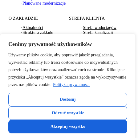
·
Planowane modernizacje
O ZAKŁADZIE
STREFA KLIENTA
·
Aktualności
·
Strefa wodociągów
·
Struktura zakładu
·
Strefa kanalizacji
·
Dokumenty Strategiczne
·
Strefa działu usług
·
RODO
komunalnych
Cenimy prywatność użytkowników
·
Oferty pracy
·
Strefa odbioru odpadów
·
Deklaracje dostępności
·
Pliki do pobrania
Używamy plików cookie, aby poprawić jakość przeglądania,
wyświetlać reklamy lub treści dostosowane do indywidualnych
BADANIA WODY
TARYFY I CENNIKI
potrzeb użytkowników oraz analizować ruch na stronie. Kliknięcie
·
Badania wewnętrzne wody
·
Za zbiorowe zaopatrzenie
przycisku „Akceptuj wszystkie” oznacza zgodę na wykorzystywanie
2026r.
w wodę
przez nas plików cookie.
Polityka prywatności
·
Informacje o jakości wody
·
Za zbiorowe
– sanepid
odprowadzenie ścieków
·
Informacje o twardości
·
Cennik usług
Dostosuj
wody z 2025r.
komunalnych
·
Cennik wywozu odpadów
KONTAKT
·
Cennik usług
Odrzuć wszystkie
pozataryfowych
Copyright 2026 © Zakład Gospodarki Komunalnej i Mieszkaniowej w
Akceptuj wszystko
Słomnikach.
Projekt i realizacja strony:
przemekdrozniak.pl