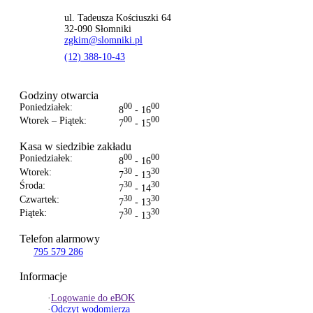
ul. Tadeusza Kościuszki 64
32-090 Słomniki
zgkim@slomniki.pl
(12) 388-10-43
Godziny otwarcia
Poniedziałek:
00
00
8
- 16
Wtorek – Piątek:
00
00
7
- 15
Kasa w siedzibie zakładu
Poniedziałek:
00
00
8
- 16
Wtorek:
30
30
7
- 13
Środa:
30
30
7
- 14
Czwartek:
30
30
7
- 13
Piątek:
30
30
7
- 13
Telefon alarmowy
795 579 286
Informacje
·
Logowanie do eBOK
·
Odczyt wodomierza