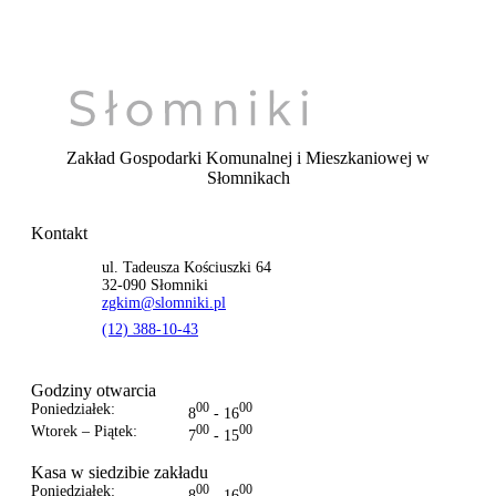
Zakład Gospodarki Komunalnej i Mieszkaniowej
w
Słomnikach
Kontakt
ul. Tadeusza Kościuszki 64
32-090 Słomniki
zgkim@slomniki.pl
(12) 388-10-43
Godziny otwarcia
Poniedziałek:
00
00
8
- 16
Wtorek – Piątek:
00
00
7
- 15
Kasa w siedzibie zakładu
Poniedziałek:
00
00
8
- 16