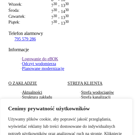
Wtorek:
30
30
7
- 13
Środa:
30
30
7
- 14
Czwartek:
30
30
7
- 13
Piątek:
30
30
7
- 13
Telefon alarmowy
795 579 286
Informacje
·
Logowanie do eBOK
·
Odczyt wodomierza
·
Planowane modernizacje
O ZAKŁADZIE
STREFA KLIENTA
·
Aktualności
·
Strefa wodociągów
·
Struktura zakładu
·
Strefa kanalizacji
·
Dokumenty Strategiczne
·
Strefa działu usług
·
RODO
komunalnych
Cenimy prywatność użytkowników
·
Oferty pracy
·
Strefa odbioru odpadów
·
Deklaracje dostępności
·
Pliki do pobrania
Używamy plików cookie, aby poprawić jakość przeglądania,
wyświetlać reklamy lub treści dostosowane do indywidualnych
BADANIA WODY
TARYFY I CENNIKI
potrzeb użytkowników oraz analizować ruch na stronie. Kliknięcie