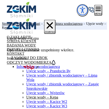
Przejdź do treści
MENU
Strona główna
»
Wodociągi
»
Infrastruktura wodociągowa
»
Ujęcie wody –
Kępa
ZAMKNIJ
O ZAKŁADZIE
Ujęcie wody – Kępa
STREFA KLIENTA
BADANIA WODY
TARYFY I CENNIKI
Opis obiektu zostanie uzupełniony wkrótce.
KONTAKT
ZALOGUJ DO EBOK
Inne zakładki
ODCZYT WODOMIERZA
Infrastruktura wodociągowa
Ujęcie wody – Prandocin Iły
Ujęcie wody / zbiornik wodociągowy – Lipna
Wola
Ujęcie wody / zbiornik wodociągowy – Zagaje
Smrokowskie
Ujęcie wody – Wężerów
Ujęcie wody – Kępa
Ujęcie wody – Kacice W2
Ujęcie wody – Kacice W3