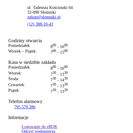
ul. Tadeusza Kościuszki 64
32-090 Słomniki
zgkim@slomniki.pl
(12) 388-10-43
Godziny otwarcia
Poniedziałek:
00
00
8
- 16
Wtorek – Piątek:
00
00
7
- 15
Kasa w siedzibie zakładu
Poniedziałek:
00
00
8
- 16
Wtorek:
30
30
7
- 13
Środa:
30
30
7
- 14
Czwartek:
30
30
7
- 13
Piątek:
30
30
7
- 13
Telefon alarmowy
795 579 286
Informacje
·
Logowanie do eBOK
·
Odczyt wodomierza