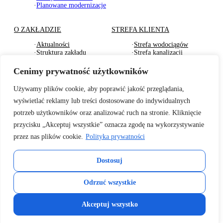
·
Planowane modernizacje
O ZAKŁADZIE
STREFA KLIENTA
·
Aktualności
·
Strefa wodociągów
·
Struktura zakładu
·
Strefa kanalizacji
·
Dokumenty Strategiczne
·
Strefa działu usług
·
RODO
komunalnych
Cenimy prywatność użytkowników
·
Oferty pracy
·
Strefa odbioru odpadów
·
Deklaracje dostępności
·
Pliki do pobrania
Używamy plików cookie, aby poprawić jakość przeglądania,
wyświetlać reklamy lub treści dostosowane do indywidualnych
BADANIA WODY
TARYFY I CENNIKI
potrzeb użytkowników oraz analizować ruch na stronie. Kliknięcie
·
Badania wewnętrzne wody
·
Za zbiorowe zaopatrzenie
przycisku „Akceptuj wszystkie” oznacza zgodę na wykorzystywanie
2026r.
w wodę
przez nas plików cookie.
Polityka prywatności
·
Informacje o jakości wody
·
Za zbiorowe
– sanepid
odprowadzenie ścieków
·
Informacje o twardości
·
Cennik usług
Dostosuj
wody z 2025r.
komunalnych
·
Cennik wywozu odpadów
KONTAKT
·
Cennik usług
Odrzuć wszystkie
pozataryfowych
Copyright 2026 © Zakład Gospodarki Komunalnej i Mieszkaniowej w
Akceptuj wszystko
Słomnikach.
Projekt i realizacja strony:
przemekdrozniak.pl