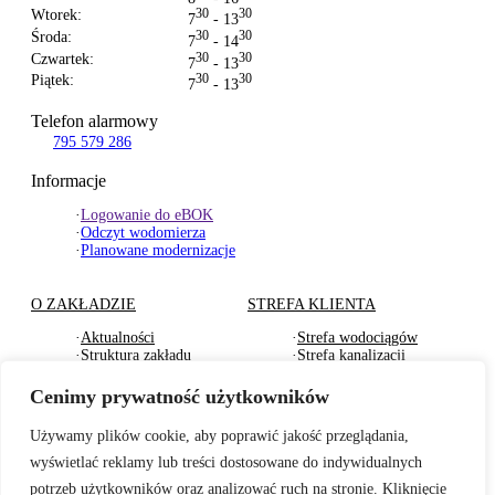
Wtorek:
30
30
7
- 13
Środa:
30
30
7
- 14
Czwartek:
30
30
7
- 13
Piątek:
30
30
7
- 13
Telefon alarmowy
795 579 286
Informacje
·
Logowanie do eBOK
·
Odczyt wodomierza
·
Planowane modernizacje
O ZAKŁADZIE
STREFA KLIENTA
·
Aktualności
·
Strefa wodociągów
·
Struktura zakładu
·
Strefa kanalizacji
·
Dokumenty Strategiczne
·
Strefa działu usług
·
RODO
komunalnych
Cenimy prywatność użytkowników
·
Oferty pracy
·
Strefa odbioru odpadów
·
Deklaracje dostępności
·
Pliki do pobrania
Używamy plików cookie, aby poprawić jakość przeglądania,
wyświetlać reklamy lub treści dostosowane do indywidualnych
BADANIA WODY
TARYFY I CENNIKI
potrzeb użytkowników oraz analizować ruch na stronie. Kliknięcie