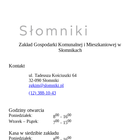
Zakład Gospodarki Komunalnej i Mieszkaniowej
w
Słomnikach
Kontakt
ul. Tadeusza Kościuszki 64
32-090 Słomniki
zgkim@slomniki.pl
(12) 388-10-43
Godziny otwarcia
Poniedziałek:
00
00
8
- 16
Wtorek – Piątek:
00
00
7
- 15
Kasa w siedzibie zakładu
Poniedziałek:
00
00
8
- 16