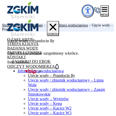
Przejdź do treści
MENU
Strona główna
»
Wodociągi
»
Infrastruktura wodociągowa
»
Ujęcie wody –
Prandocin Iły
ZAMKNIJ
O ZAKŁADZIE
Ujęcie wody – Prandocin Iły
STREFA KLIENTA
BADANIA WODY
TARYFY I CENNIKI
Opis obiektu zostanie uzupełniony wkrótce.
KONTAKT
ZALOGUJ DO EBOK
Inne zakładki
ODCZYT WODOMIERZA
Infrastruktura wodociągowa
Ujęcie wody – Prandocin Iły
Ujęcie wody / zbiornik wodociągowy – Lipna
Wola
Ujęcie wody / zbiornik wodociągowy – Zagaje
Smrokowskie
Ujęcie wody – Wężerów
Ujęcie wody – Kępa
Ujęcie wody – Kacice W2
Ujęcie wody – Kacice W3