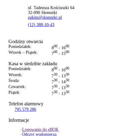
ul. Tadeusza Kościuszki 64
32-090 Słomniki
zgkim@slomniki.pl
(12) 388-10-43
Godziny otwarcia
Poniedziałek:
00
00
8
- 16
Wtorek – Piątek:
00
00
7
- 15
Kasa w siedzibie zakładu
Poniedziałek:
00
00
8
- 16
Wtorek:
30
30
7
- 13
Środa:
30
30
7
- 14
Czwartek:
30
30
7
- 13
Piątek:
30
30
7
- 13
Telefon alarmowy
795 579 286
Informacje
·
Logowanie do eBOK
·
Odczyt wodomierza