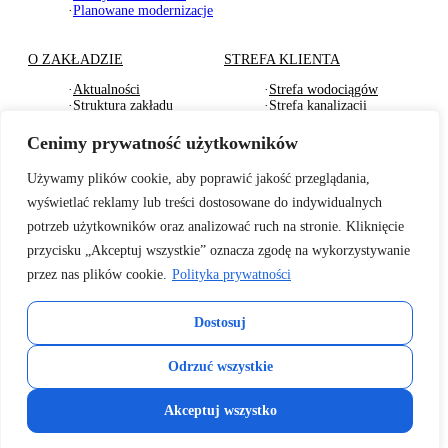
·
Planowane modernizacje
O ZAKŁADZIE
STREFA KLIENTA
·
Aktualności
·
Strefa wodociągów
·
Struktura zakładu
·
Strefa kanalizacji
·
Dokumenty Strategiczne
·
Strefa działu usług
·
RODO
komunalnych
Cenimy prywatność użytkowników
·
Oferty pracy
·
Strefa odbioru odpadów
·
Deklaracje dostępności
·
Pliki do pobrania
Używamy plików cookie, aby poprawić jakość przeglądania,
wyświetlać reklamy lub treści dostosowane do indywidualnych
BADANIA WODY
TARYFY I CENNIKI
potrzeb użytkowników oraz analizować ruch na stronie. Kliknięcie
·
Badania wewnętrzne wody
·
Za zbiorowe zaopatrzenie
przycisku „Akceptuj wszystkie” oznacza zgodę na wykorzystywanie
2026r.
w wodę
przez nas plików cookie.
Polityka prywatności
·
Informacje o jakości wody
·
Za zbiorowe
– sanepid
odprowadzenie ścieków
·
Informacje o twardości
·
Cennik usług
Dostosuj
wody z 2025r.
komunalnych
·
Cennik wywozu odpadów
KONTAKT
·
Cennik usług
Odrzuć wszystkie
pozataryfowych
Copyright 2026 © Zakład Gospodarki Komunalnej i Mieszkaniowej w
Akceptuj wszystko
Słomnikach.
Projekt i realizacja strony:
przemekdrozniak.pl